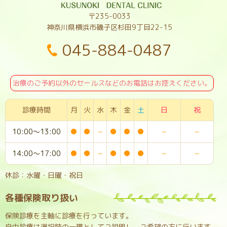
〒235-0033
神奈川県横浜市磯子区杉田9丁目22-15
045-884-0487
治療のご予約以外のセールスなどのお電話はお控えください。
診療時間
月
火
水
木
金
土
日
祝
10:00～13:00
●
●
−
●
●
●
−
−
14:00～17:00
●
●
−
●
●
●
−
−
休診：水曜・日曜・祝日
各種保険取り扱い
保険診療を主軸に診療を行っています。
自由診療は選択肢の一環としてご説明し、ご希望の方に行います。