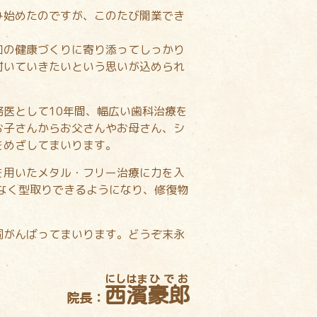
み始めたのですが、このたび開業でき
口の健康づくりに寄り添ってしっかり
付いていきたいという思いが込められ
医として10年間、幅広い歯科治療を
お子さんからお父さんやお母さん、シ
をめざしてまいります。
を用いたメタル・フリー治療に力を入
なく型取りできるようになり、修復物
同がんばってまいります。どうぞ末永
にしはま
ひでお
西濱
豪郎
院長：