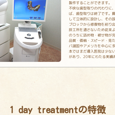
製作することができます。
不快な歯型取りの代わりに、
ば、歯型取りは終了です。撮
して立体的に設計し、その
ブロックから修復物を削り
技工所を通さないため従来
のうちに詰め物・被せ物が
品質・価格・スピード・見
パ諸国やアメリカを中心に
本ではまだ導入医院は少ない
があり、20年にわたる実績
1 day treatmentの特徴