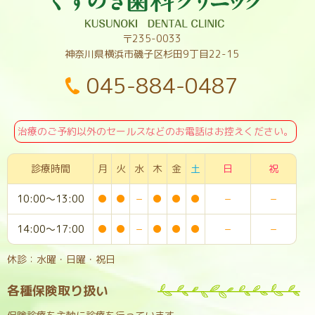
〒235-0033
神奈川県横浜市磯子区杉田9丁目22-15
045-884-0487
治療のご予約以外のセールスなどのお電話はお控えください。
診療時間
月
火
水
木
金
土
日
祝
10:00～13:00
●
●
−
●
●
●
−
−
14:00～17:00
●
●
−
●
●
●
−
−
休診：水曜・日曜・祝日
各種保険取り扱い